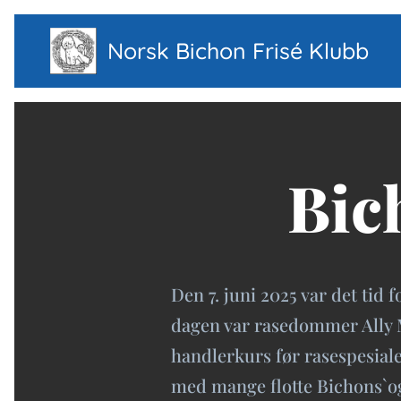
Norsk Bichon Frisé Klubb
Bic
Den 7. juni 2025 var det ti
dagen var rasedommer Ally M
handlerkurs før rasespesiale
med mange flotte Bichons`og