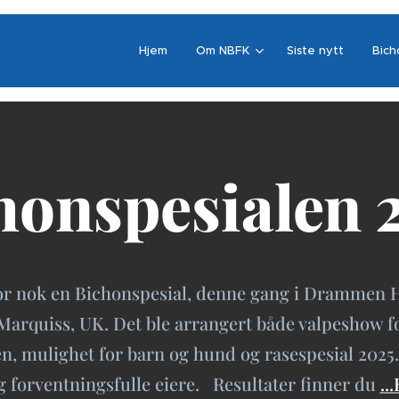
Hjem
Om NBFK
Siste nytt
Bich
honspesialen 
d for nok en Bichonspesial, denne gang i Dramme
arquiss, UK. Det ble arrangert både valpeshow for
n, mulighet for barn og hund og rasespesial 2025. 
 forventningsfulle eiere. Resultater finner du
..