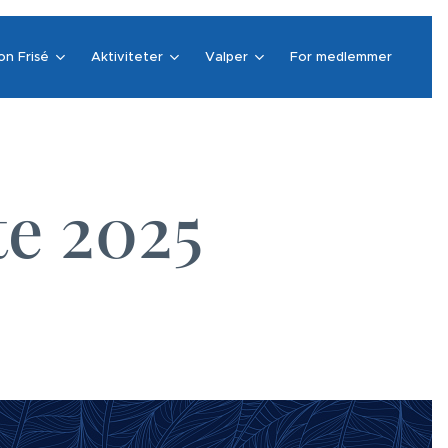
on Frisé
Aktiviteter
Valper
For medlemmer
te 2025