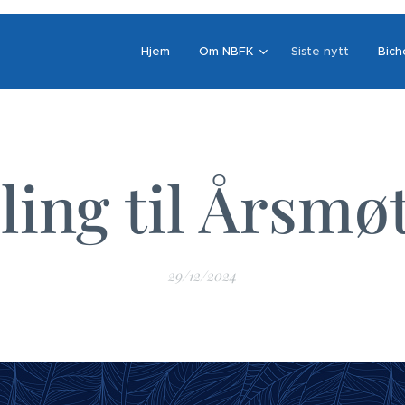
Hjem
Om NBFK
Siste nytt
Bich
ling til Årsmø
29/12/2024